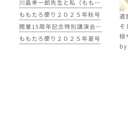
川島孝一郎先生と私（ももたろう往診クリニック開院15周年記念特別講演会）
ももたろ便り２０２５年秋号
遺
そ
開業15周年記念特別講演会 開催します
穏
ももたろ便り２０２５年夏号
b