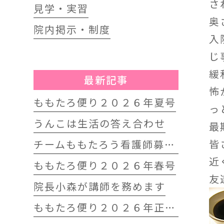
さ
見学・実習
奥
院内掲示・制度
入
じ
緩
最新記事
怖
ももたろ便り２０２６年夏号
っ
うんこは生活の答え合わせ
最
皆
チームももたろう看護師募集中
近
ももたろ便り２０２６年春号
友
院長小森が講師を務めます
ももたろ便り２０２６年正月号