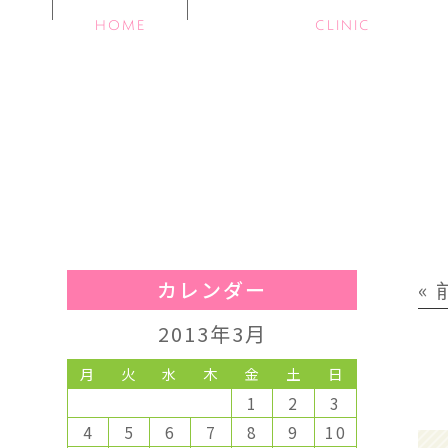
HOME
CLINIC
カレンダー
«
2013年3月
月
火
水
木
金
土
日
1
2
3
4
5
6
7
8
9
10