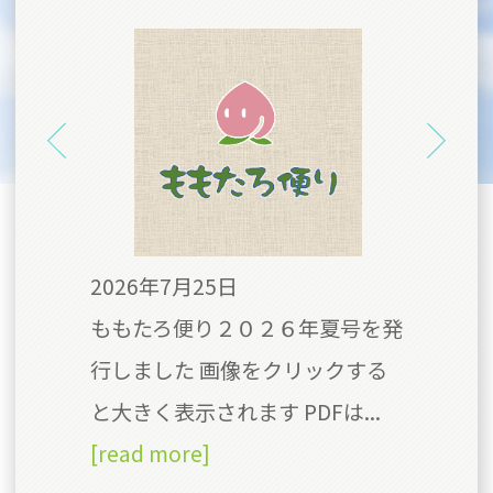
2026年7月25日
20
号を
ももたろ便り２０２６年夏号を発
今
クす
行しました 画像をクリックする
の
Fは
と大きく表示されます PDFは...
食
[read more]
て、