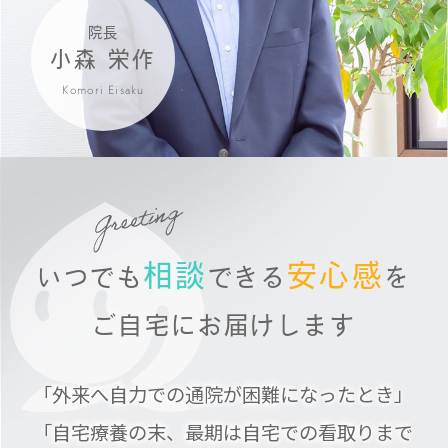
院長
小森 栄作
Komori Eisaku
相談
安心感
いつでも
できる
を
ご自宅にお届けします
「外来へ自力での通院が困難になったとき」
「自宅療養の末、最期は自宅での看取りまで