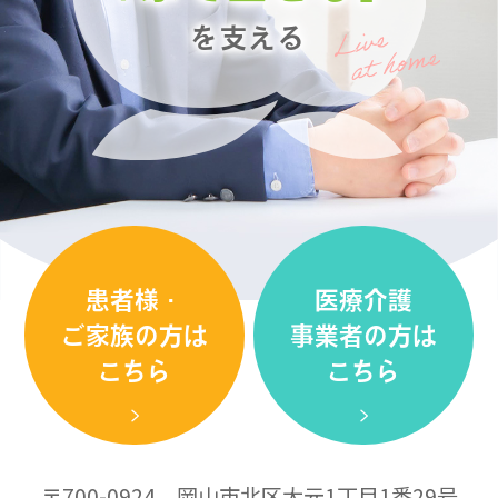
を支える
患者様・
医療介護
ご家族の方は
事業者の方は
こちら
こちら
〒700-0924 岡山市北区大元1丁目1番29号