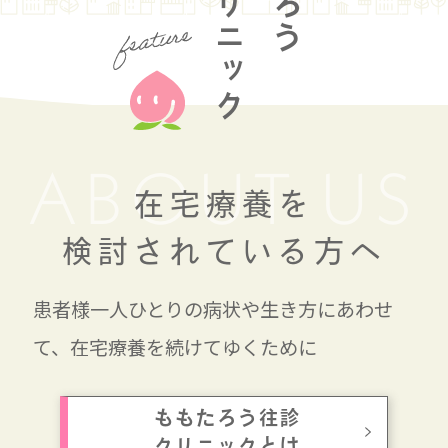
往診クリニック
ABOUT US
在宅療養を
検討されている方へ
患者様一人ひとりの病状や生き方にあわせ
て、
在宅療養を
続けてゆくために
ももたろう往診
クリニックとは