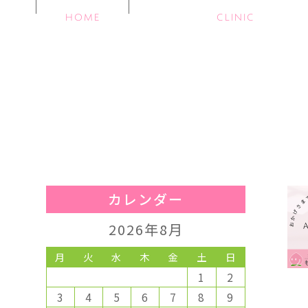
HOME
CLINIC
カレンダー
2026年8月
月
火
水
木
金
土
日
1
2
3
4
5
6
7
8
9