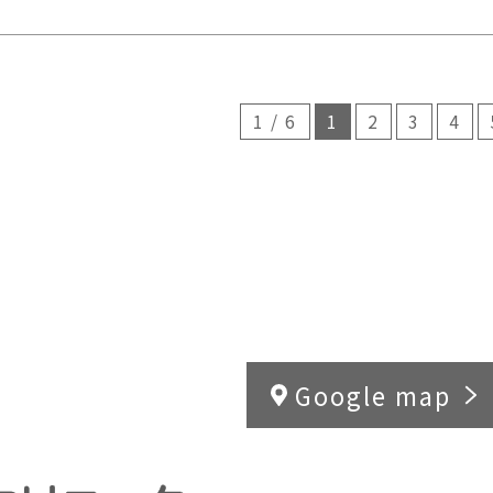
1 / 6
1
2
3
4
Google map