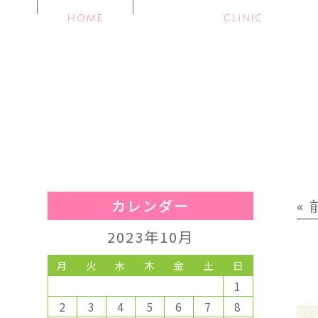
HOME
CLINIC
カレンダー
«
2023年10月
月
火
水
木
金
土
日
1
2
3
4
5
6
7
8