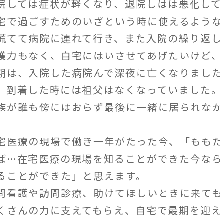
院しては症状が軽くなり、退院しはは悪化し
宅で過ごすためのいざという時に使えるよう
慌てて病院に連れて行き、また入院の繰り返
護力もなく、自宅にはいさせてあげたいけど
期は、入院した病院んで深夜に亡くなりまし
、到着した時には祖父はなくなっていました
族が誰も傍にはおらず最後に一緒に居られな
。
宅医療の現場で働き一年がたった今、「もも
ば…在宅医療の現場を知ることができた今な
ることができた」と思えます。
問看護や訪問診療、助けてほしいときに来て
くさんの力に支えてもらえ、自宅で最期を迎