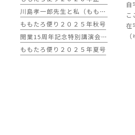
自
川島孝一郎先生と私（ももたろう往診クリニック開院15周年記念特別講演会）
こ
ももたろ便り２０２５年秋号
在
（
開業15周年記念特別講演会 開催します
ももたろ便り２０２５年夏号