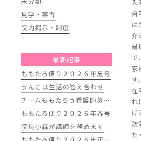
未分類
入
自
見学・実習
は
院内掲示・制度
介
最
で
最新記事
家
ももたろ便り２０２６年夏号
す
うんこは生活の答え合わせ
在
チームももたろう看護師募集中
れ
げ
ももたろ便り２０２６年春号
訪
院長小森が講師を務めます
た
ももたろ便り２０２６年正月号