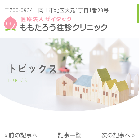
〒700-0924
岡山市北区大元1丁目1番29号
トピックス
TOPICS
« 前の記事へ
│記事一覧│
次の記事へ »