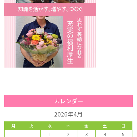
カレンダー
2026年4月
月
火
水
木
金
土
日
1
2
3
4
5