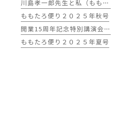
川島孝一郎先生と私（ももたろう往診クリニック開院15周年記念特別講演会）
ももたろ便り２０２５年秋号
開業15周年記念特別講演会 開催します
ももたろ便り２０２５年夏号