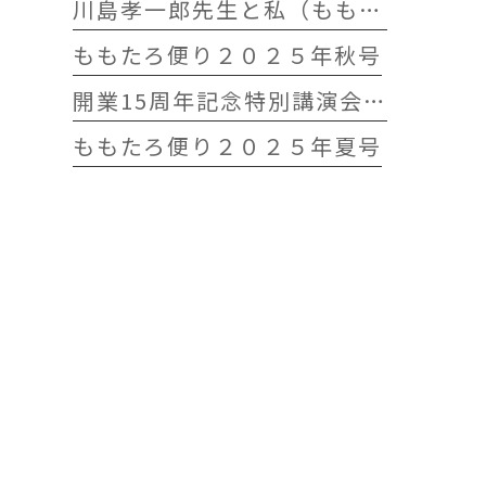
川島孝一郎先生と私（ももたろう往診クリニック開院15周年記念特別講演会）
ももたろ便り２０２５年秋号
開業15周年記念特別講演会 開催します
ももたろ便り２０２５年夏号