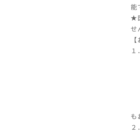
能
★
せ
【
１
電
メ
ホ
ま
本
も
２
連