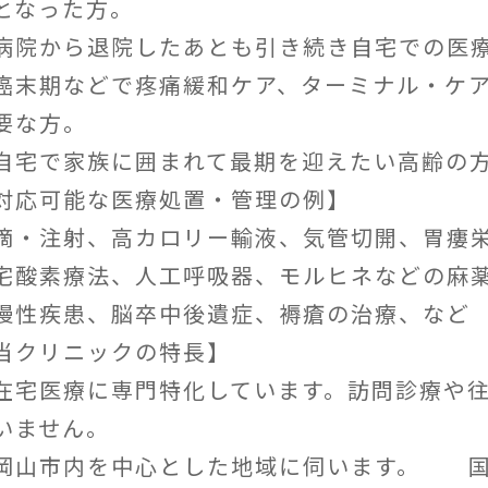
となった方。
病院から退院したあとも引き続き自宅での医
癌末期などで疼痛緩和ケア、ターミナル・ケ
要な方。
自宅で家族に囲まれて最期を迎えたい高齢の
対応可能な医療処置・管理の例】
滴・注射、高カロリー輸液、気管切開、胃瘻
宅酸素療法、人工呼吸器、モルヒネなどの麻
慢性疾患、脳卒中後遺症、褥瘡の治療、など
当クリニックの特長】
在宅医療に専門特化しています。訪問診療や
いません。
岡山市内を中心とした地域に伺います。 国道