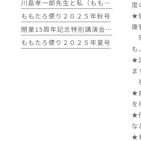
川島孝一郎先生と私（ももたろう往診クリニック開院15周年記念特別講演会）
度
★
ももたろ便り２０２５年秋号
康
開業15周年記念特別講演会 開催します
現
ももたろ便り２０２５年夏号
も
★
ま
夜
★
を
★
な
★