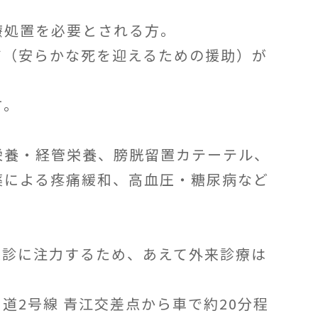
療処置を必要とされる方。
ア（安らかな死を迎えるための援助）が
方。
栄養・経管栄養、膀胱留置カテーテル、
薬による疼痛緩和、高血圧・糖尿病など
往診に注力するため、あえて外来診療は
2号線 青江交差点から車で約20分程