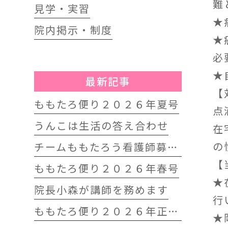
難
見学・実習
★
院内掲示・制度
★
必
★
最新記事
【
ももたろ便り２０２６年夏号
点
うんこは生活の答え合わせ
在
の
チームももたろう看護師募集中
【
ももたろ便り２０２６年春号
★
院長小森が講師を務めます
行
ももたろ便り２０２６年正月号
★