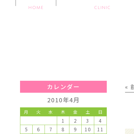
HOME
CLINIC
カレンダー
«
2010年4月
月
火
水
木
金
土
日
1
2
3
4
5
6
7
8
9
10
11