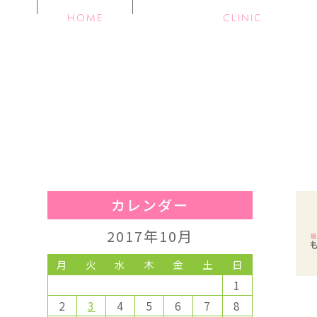
HOME
CLINIC
カレンダー
2017年10月
月
火
水
木
金
土
日
1
2
3
4
5
6
7
8