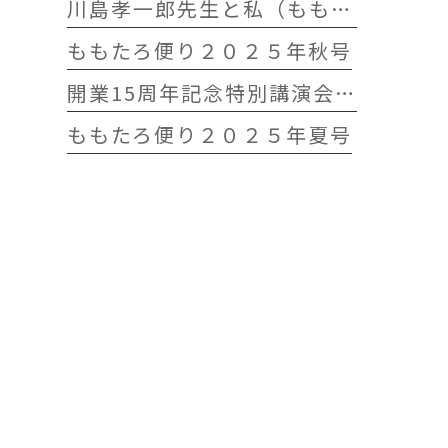
川島孝一郎先生と私（ももたろう往診クリニック開院15周年記念特別講演会）
ももたろ便り２０２５年秋号
開業15周年記念特別講演会 開催します
ももたろ便り２０２５年夏号