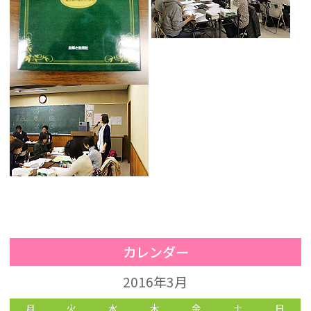
カレンダー
2016年3月
月
火
水
木
金
土
日