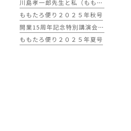
川島孝一郎先生と私（ももたろう往診クリニック開院15周年記念特別講演会）
ももたろ便り２０２５年秋号
開業15周年記念特別講演会 開催します
ももたろ便り２０２５年夏号