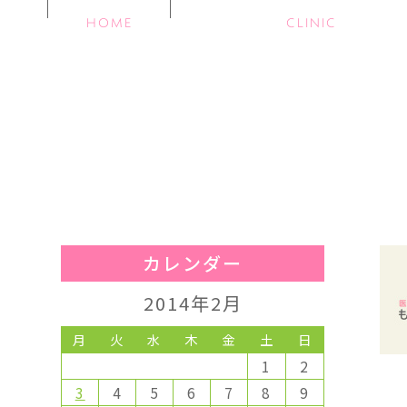
HOME
CLINIC
カレンダー
2014年2月
月
火
水
木
金
土
日
1
2
3
4
5
6
7
8
9