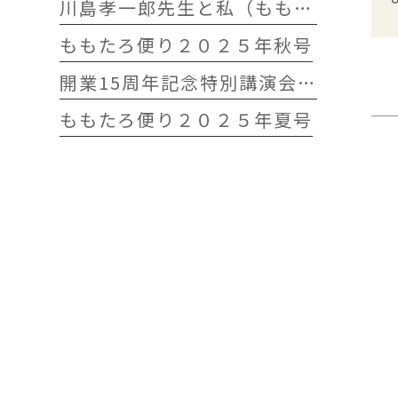
川島孝一郎先生と私（ももたろう往診クリニック開院15周年記念特別講演会）
ももたろ便り２０２５年秋号
開業15周年記念特別講演会 開催します
ももたろ便り２０２５年夏号