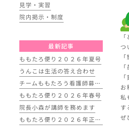
見学・実習
院内掲示・制度
「
最新記事
つ
「
ももたろ便り２０２６年夏号
「
うんこは生活の答え合わせ
「
チームももたろう看護師募集中
お
ももたろ便り２０２６年春号
私
院長小森が講師を務めます
す
ぜ
ももたろ便り２０２６年正月号