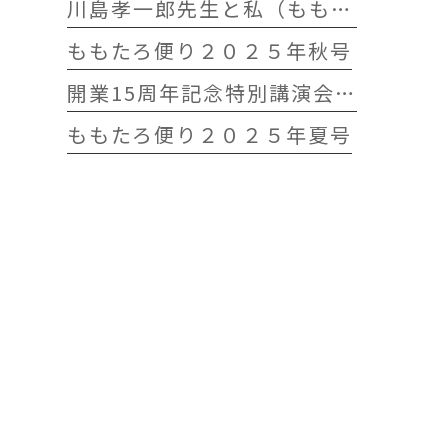
川島孝一郎先生と私（ももたろう往診クリニック開院15周年記念特別講演会）
ももたろ便り２０２５年秋号
開業15周年記念特別講演会 開催します
ももたろ便り２０２５年夏号