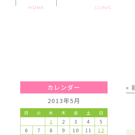
HOME
CLINIC
カレンダー
«
2013年5月
月
火
水
木
金
土
日
1
2
3
4
5
6
7
8
9
10
11
12