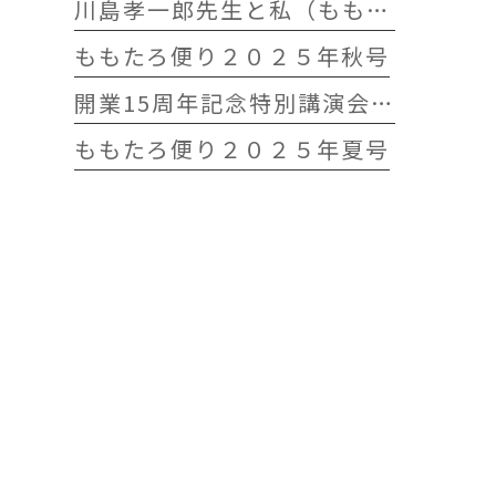
川島孝一郎先生と私（ももたろう往診クリニック開院15周年記念特別講演会）
ももたろ便り２０２５年秋号
開業15周年記念特別講演会 開催します
ももたろ便り２０２５年夏号