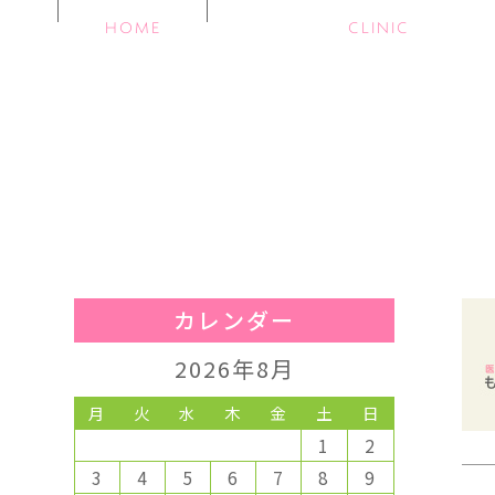
HOME
CLINIC
カレンダー
2026年8月
月
火
水
木
金
土
日
1
2
3
4
5
6
7
8
9