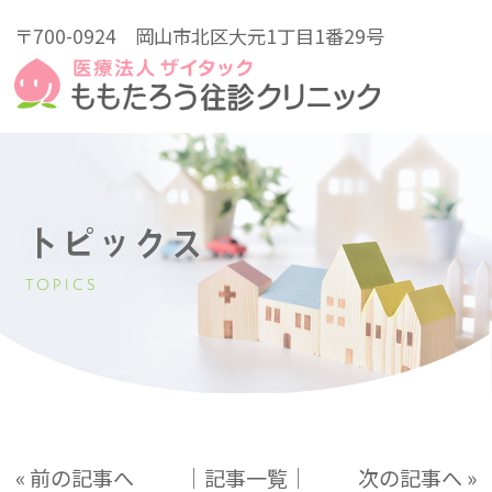
〒700-0924
岡山市北区大元1丁目1番29号
トピックス
TOPICS
« 前の記事へ
│記事一覧│
次の記事へ »