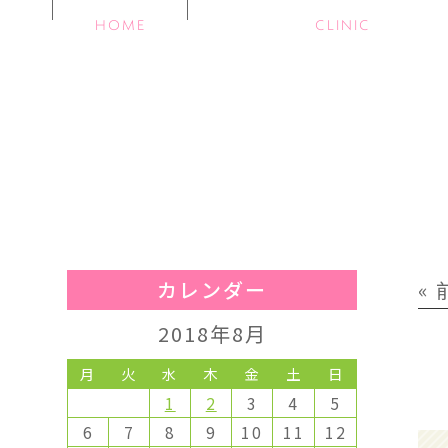
HOME
CLINIC
カレンダー
«
2018年8月
月
火
水
木
金
土
日
1
2
3
4
5
6
7
8
9
10
11
12