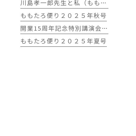
川島孝一郎先生と私（ももたろう往診クリニック開院15周年記念特別講演会）
ももたろ便り２０２５年秋号
開業15周年記念特別講演会 開催します
ももたろ便り２０２５年夏号