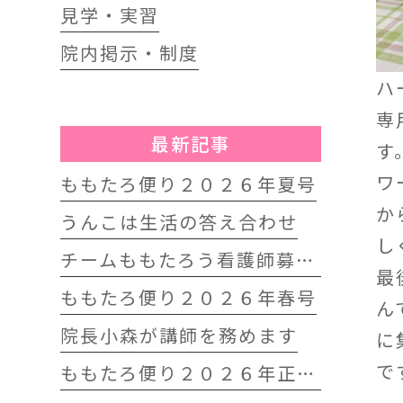
見学・実習
院内掲示・制度
ハ
専
最新記事
す
ワ
ももたろ便り２０２６年夏号
か
うんこは生活の答え合わせ
し
チームももたろう看護師募集中
最
ももたろ便り２０２６年春号
ん
院長小森が講師を務めます
に
で
ももたろ便り２０２６年正月号