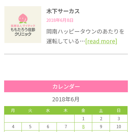
木下サーカス
2018年6月8日
岡南ハッピータウンのあたりを
運転している…
[read more]
カレンダー
2018年6月
月
火
水
木
金
土
日
1
2
3
4
5
6
7
8
9
10