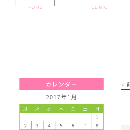
HOME
CLINIC
カレンダー
«
2017年1月
月
火
水
木
金
土
日
1
2
3
4
5
6
7
8