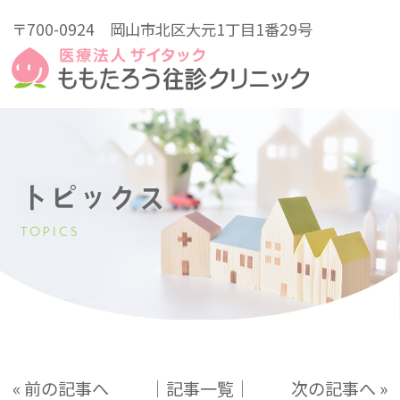
〒700-0924
岡山市北区大元1丁目1番29号
トピックス
TOPICS
« 前の記事へ
│記事一覧│
次の記事へ »