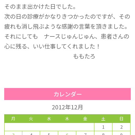
そのまま出かけた日でした。
次の日の診療がかなりきつかったのですが、その
疲れも消し飛ぶような感謝の言葉を頂きました。
それにしても ナースじゅんじゅん、患者さんの
心に残る、いい仕事してくれました！
ももたろ
カレンダー
2012年12月
月
火
水
木
金
土
日
1
2
3
4
5
6
7
8
9