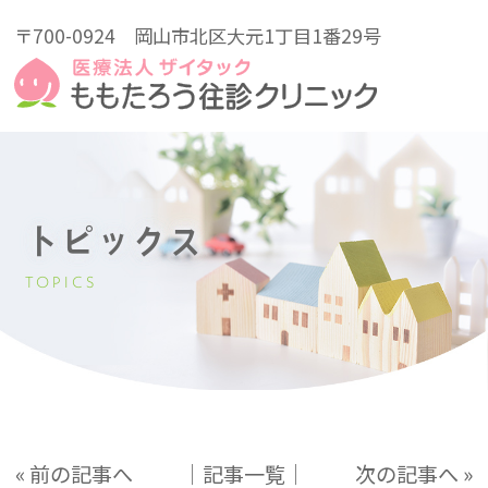
〒700-0924
岡山市北区大元1丁目1番29号
トピックス
TOPICS
« 前の記事へ
│記事一覧│
次の記事へ »