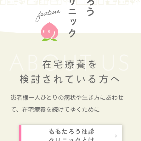
往診クリニック
ABOUT US
在宅療養を
検討されている方へ
患者様一人ひとりの病状や生き方にあわせ
て、
在宅療養を
続けてゆくために
ももたろう往診
クリニックとは