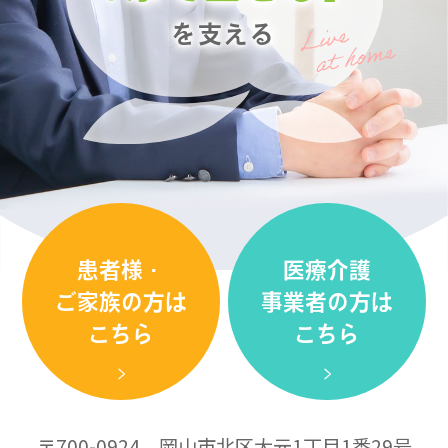
を支える
患者様・
医療介護
ご家族の方は
事業者の方は
こちら
こちら
〒700-0924 岡山市北区大元1丁目1番29号