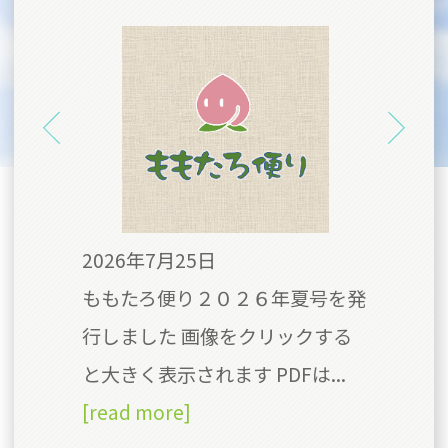
2026年7月25日
20
号を
ももたろ便り２０２６年夏号を発
今
クす
行しました 画像をクリックする
の
Fは
と大きく表示されます PDFは...
食
[read more]
て、