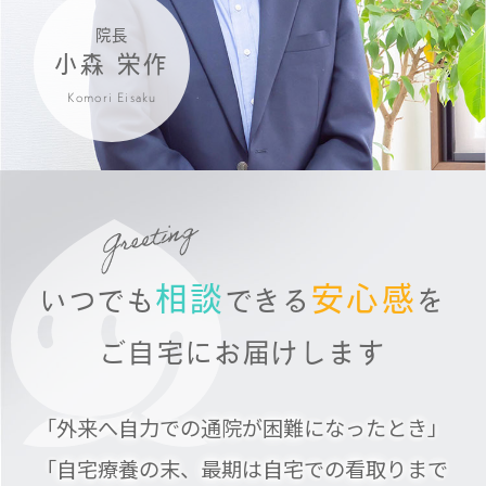
院長
小森 栄作
Komori Eisaku
相談
安心感
いつでも
できる
を
ご自宅にお届けします
「外来へ自力での通院が困難になったとき」
「自宅療養の末、最期は自宅での看取りまで