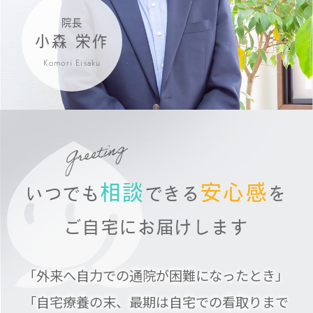
院長
小森 栄作
Komori Eisaku
相談
安心感
いつでも
できる
を
ご自宅にお届けします
「外来へ自力での通院が困難になったとき」
「自宅療養の末、最期は自宅での看取りまで