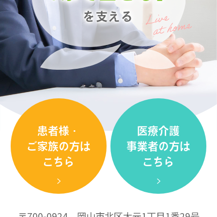
を支える
患者様・
医療介護
ご家族の方は
事業者の方は
こちら
こちら
〒700-0924 岡山市北区大元1丁目1番29号