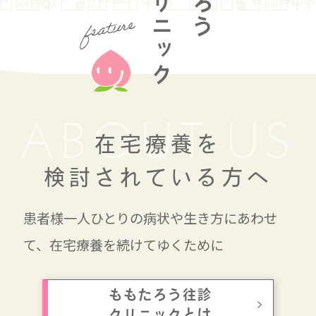
往診クリニック
ABOUT US
在宅療養を
検討されている方へ
患者様一人ひとりの病状や生き方にあわせ
て、
在宅療養を
続けてゆくために
ももたろう往診
クリニックとは