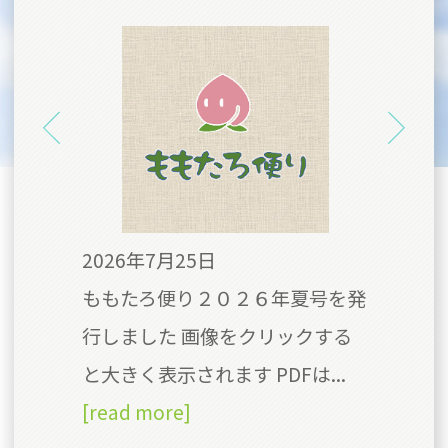
2026年7月25日
20
号を
ももたろ便り２０２６年夏号を発
今
クす
行しました 画像をクリックする
の
Fは
と大きく表示されます PDFは...
食
[read more]
て、