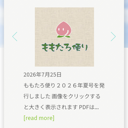
2026年7月25日
20
号を
ももたろ便り２０２６年夏号を発
今
クす
行しました 画像をクリックする
の
Fは
と大きく表示されます PDFは...
食
[read more]
て、