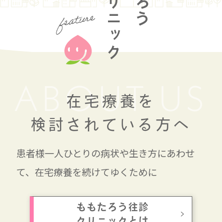
往診クリニック
ABOUT US
在宅療養を
検討されている方へ
患者様一人ひとりの病状や生き方にあわせ
て、
在宅療養を
続けてゆくために
ももたろう往診
クリニックとは