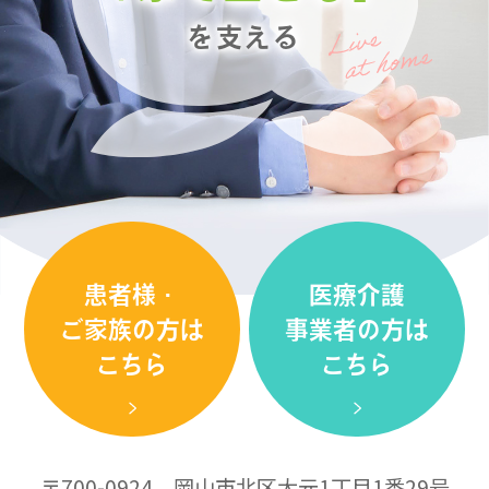
を支える
患者様・
医療介護
ご家族の方は
事業者の方は
こちら
こちら
〒700-0924 岡山市北区大元1丁目1番29号