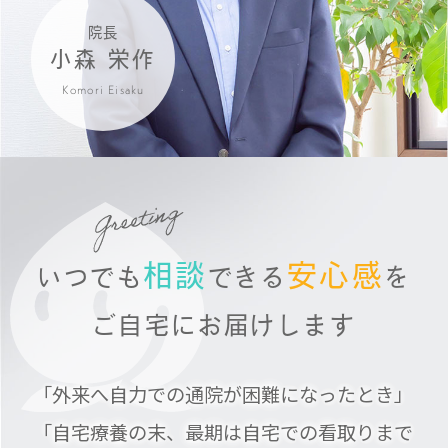
院長
小森 栄作
Komori Eisaku
相談
安心感
いつでも
できる
を
ご自宅にお届けします
「外来へ自力での通院が困難になったとき」
「自宅療養の末、最期は自宅での看取りまで