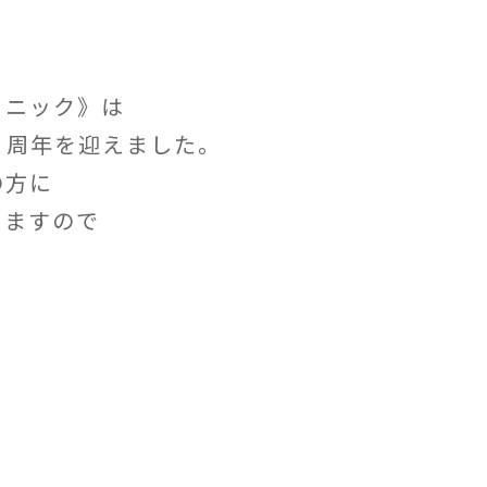
リニック》は
５周年を迎えました。
の方に
りますので