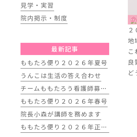
見学・実習
院内掲示・制度
２
地
最新記事
こ
良
ももたろ便り２０２６年夏号
ど
うんこは生活の答え合わせ
チームももたろう看護師募集中
ももたろ便り２０２６年春号
院長小森が講師を務めます
ももたろ便り２０２６年正月号