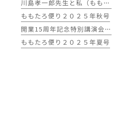
川島孝一郎先生と私（ももたろう往診クリニック開院15周年記念特別講演会）
ももたろ便り２０２５年秋号
開業15周年記念特別講演会 開催します
ももたろ便り２０２５年夏号