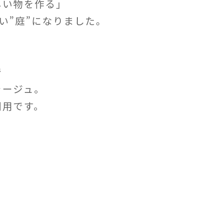
しい物を作る」
い”庭”になりました。
で
ラージュ。
利用です。