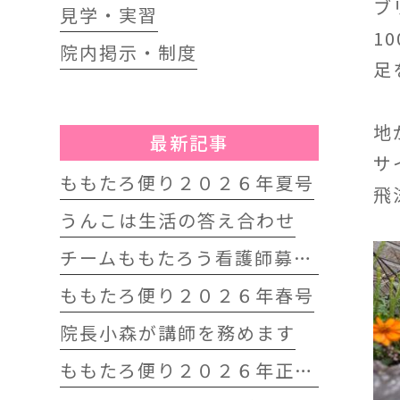
ブ
見学・実習
1
院内掲示・制度
足
地
最新記事
サ
ももたろ便り２０２６年夏号
飛
うんこは生活の答え合わせ
チームももたろう看護師募集中
ももたろ便り２０２６年春号
院長小森が講師を務めます
ももたろ便り２０２６年正月号