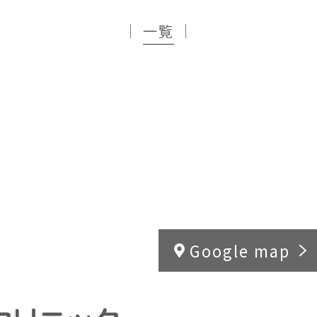
│
一覧
│
Google map